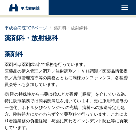
Toggl
navig
平成会病院TOPページ
薬剤科・放射線科
薬剤科・放射線科
薬剤科
薬剤科は薬剤師3名で業務を行っています。
医薬品の購入管理／調剤／注射調剤／ＩＶＨ調製／医薬品情報提
供／薬剤管理指導等の業務とともに病棟カンファレンス、各種委
員会等へも参加しています。
病 院の特殊性から与薬は殆んどが胃瘻（腸瘻）を介している為、
特に調剤業務では簡易懸濁法を用いています。更に服用時点毎の
一包化、ボトル及びシリンジへ の充填、病棟への搬送等定期処
方、臨時処方にかかわらず全て薬剤科で行っています。これによ
り看護業務の負担軽減、与薬に関わるインシデント防止等に貢献
しています。