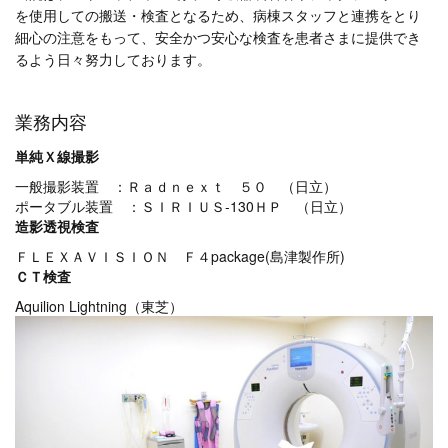
を使用しての搬送・検査となるため、病棟スタッフと連携をとり
細心の注意をもって、安全かつ安心な検査を患者さまに提供でき
るよう日々努力しております。
業務内容
単純Ｘ線撮影
一般撮影装置 ：Ｒａｄｎｅｘｔ ５０ （日立）
ポータブル装置 ：ＳＩＲＩＵＳ-130ＨＰ （日立）
造影透視検査
ＦＬＥＸＡＶＩＳＩＯＮ Ｆ４package(島津製作所)
ＣＴ検査
Aquilion Lightning（東芝）